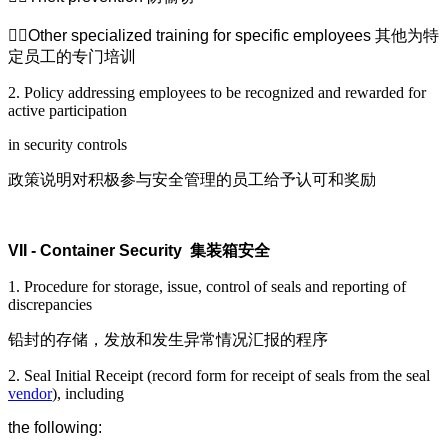
Other specialized training for specific employees
其他为特
定员工的专门培训
2. Policy addressing employees to be recognized and rewarded for
active participation
in security controls
政策说明对积极参与安全管理的员工给予认可和奖励
VII - Container Security
集装箱安全
1. Procedure for storage, issue, control of seals and reporting of
discrepancies
铅封的存储，发放和发生异常情况汇报的程序
2. Seal Initial Receipt (record form for receipt of seals from the seal
vendor
), including
the following: