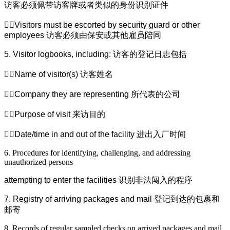
访客必须佩带访客牌或者类似的身份识别证件
Visitors must be escorted by security guard or other
employees
访客必须由保安或其他雇员陪同
5. Visitor logbooks, including:
访客的登记日志包括
Name of visitor(s)
访客姓名
Company they are representing
所代表的公司
Purpose of visit
来访目的
Date/time in and out of the facility
进出入厂时间
6. Procedures for identifying, challenging, and addressing
unauthorized persons
attempting to enter the facilities
识别非法闯入的程序
7. Registry of arriving packages and mail
登记到达的包裹和
邮寄
8. Records of regular sampled checks on arrived packages and mail