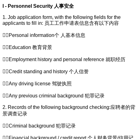
I - Personnel Security
人事安全
1. Job application form, with the following fields for the
applicants to fill in:
员工工作申请表信息含有以下内容
Personal information
个
人基本信息
Education
教育背景
Employment history and personal reference
就职经历
Credit standing and history
个人信誉
Any driving license
驾驶执照
Any previous criminal background
犯罪记录
2. Records of the following background checking:
应聘者的背
景调查记录
Criminal background
犯罪记录
Financial background / credit report
个人财务背景
/
信用记