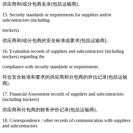
供应商和
/
或分包商名录
(
包括运输商
)
。
15. Security standards or requirements for suppliers and/or
subcontractors (including
truckers)
供应商和
/
或分包商的安全标准或要求
(
包括运输商
)
。
16. Evaluation records of suppliers and subcontractors (including
truckers) regarding the
compliance with security standards or requirements
符合安全标准和要求的供应商和分包商的评估记录
(
包括运输
商
)
。
17. Financial Assessment records of suppliers and subcontractors
(including truckers)
供应商和分包商的财务评价记录
(
包括运输商
)
。
18. Correspondence / other records of communication with suppliers
and subcontractors