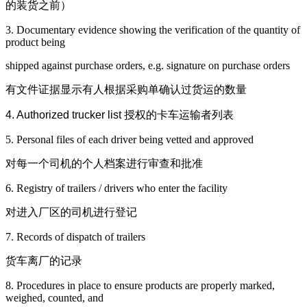
的装货之前）
3. Documentary evidence showing the verification of the quantity of
product being
shipped against purchase orders, e.g. signature on purchase orders
有文件证据显示有人根据采购单确认过货运的数量
4. Authorized trucker list
授权的卡车运输者列表
5. Personal files of each driver being vetted and approved
对每一个司机的个人档案进行审查和批准
6. Registry of trailers / drivers who enter the facility
对进入厂区的司机进行登记
7. Records of dispatch of trailers
货车离厂的记录
8. Procedures in place to ensure products are properly marked,
weighed, counted, and