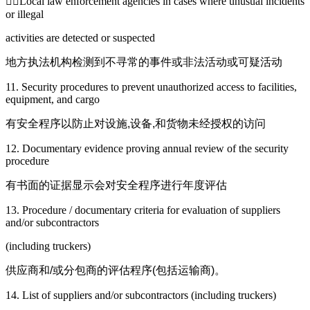
Local law enforcement agencies in cases where unusual incidents
or illegal
activities are detected or suspected
地方执法机构检测到不寻常的事件或非法活动或可疑活动
11. Security procedures to prevent unauthorized access to facilities,
equipment, and cargo
有安全程序以防止对设施
,
设备
,
和货物未经授权的访问
12. Documentary evidence proving annual review of the security
procedure
有书面的证据显示会对安全程序进行年度评估
13. Procedure / documentary criteria for evaluation of suppliers
and/or subcontractors
(including truckers)
供应商和
/
或分包商的评估程序
(
包括运输商
)
。
14. List of suppliers and/or subcontractors (including truckers)