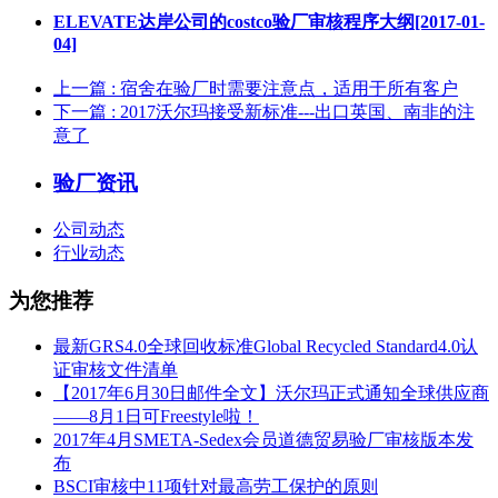
ELEVATE达岸公司的costco验厂审核程序大纲[2017-01-
04]
上一篇
: 宿舍在验厂时需要注意点，适用于所有客户
下一篇
: 2017沃尔玛接受新标准---出口英国、南非的注
意了
验厂资讯
公司动态
行业动态
为您推荐
最新GRS4.0全球回收标准Global Recycled Standard4.0认
证审核文件清单
【2017年6月30日邮件全文】沃尔玛正式通知全球供应商
——8月1日可Freestyle啦！
2017年4月SMETA-Sedex会员道德贸易验厂审核版本发
布
BSCI审核中11项针对最高劳工保护的原则