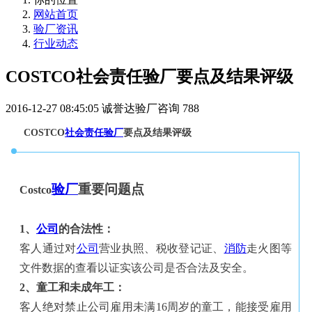
网站首页
验厂资讯
行业动态
COSTCO社会责任验厂要点及结果评级
2016-12-27 08:45:05
诚誉达验厂咨询
788
COSTCO
社会责任
验厂
要点及结果评级
验厂
重要问题点
Costco
1
、
公司
的合法性：
客人通过对
公司
营业执照、税收登记证、
消防
走火图等
文件数据的查看
以证实该公司是否合法及安全。
2
、童工和未成年工：
客人绝对禁止公司雇用未满
16
周岁的童工，能接受雇用