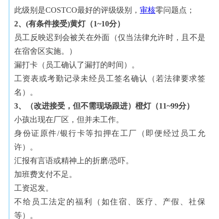
此级别是
COSTCO
最好的评级级别，
审核
零问题点；
2
、
(
有条件接受
)
黄灯（
1~10
分）
员工反映迟到会被关在外面（仅当法律允许时，且不是
在宿舍区实施。）
漏打卡（员工确认了漏打的时间）。
工资表或考勤记录未经员工签名确认（若法律要求签
名）。
3
、（改进接受，但不需现场跟进）橙灯（
11~99
分）
小孩出现在厂区，但并未工作。
身份证原件
/
银行卡等扣押在工厂（即便经过员工允
许）。
汇报有言语或精神上的折磨
/
恐吓。
加班费支付不足。
工资迟发。
不给员工法定的福利（如住宿、医疗、产假、社保
等）。