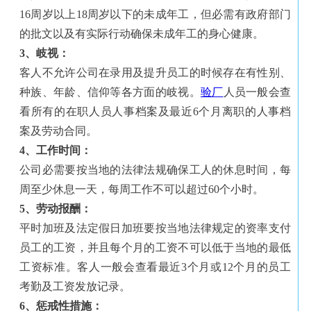
16
周岁以上
18
周岁以下的未成年工，但必需有政府部门
的批文以及有实际行动确保未成年工的身心健康。
3
、岐视：
客人不允许公司在录用及提升员工的时候存在有性别、
种族、年龄、信仰等各方
面的岐视。
验厂
人员一般会查
看所有的在职人员人事档案及最近
6
个月离职的人事档
案及劳动合同。
4
、工作时间：
公司必需要按当地的法律法规确保工人的休息时间，每
周至少休息一天，每
周工作不可以超过
60
个小时。
5
、劳动报酬：
平时加班及法定假日加班要按当地法律规定的资率支付
员工的工资，并且每个月的工资不可以低于当地的最低
工资标准。客人一般会查看最近
3
个月或
12
个月的员工
考勤及工资发放记录。
6
、惩戒性措施：