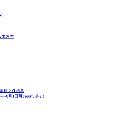
]
核版本发布
.0认证审核文件清单
月1日可Freestyle啦！