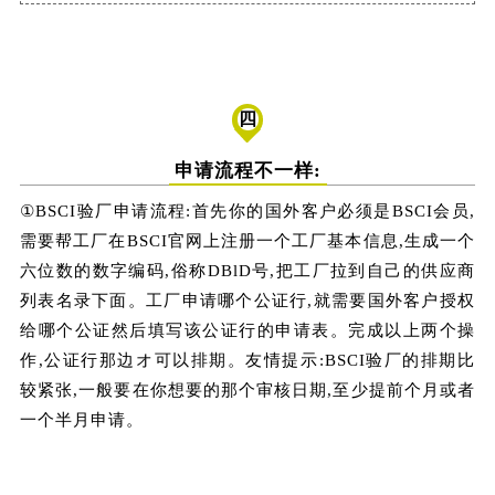
四
申请流程不一样:
①BSCI验厂申请流程:首先你的国外客户必须是BSCI会员,
需要帮工厂在BSCI官网上注册一个工厂基本信息,生成一个
六位数的数字编码,俗称DBlD号,把工厂拉到自己的供应商
列表名录下面。工厂申请哪个公证行,就需要国外客户授权
给哪个公证然后填写该公证行的申请表。完成以上两个操
作,公证行那边オ可以排期。友情提示:BSCI验厂的排期比
较紧张,一般要在你想要的那个审核日期,至少提前个月或者
一个半月申请。