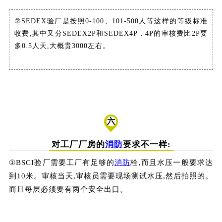
②SEDEX验厂是按照0-100、101-500人等这样的等级标准
收费,其中又分SEDEX2P和SEDEX4P，4P的审核费比2P要
多0.5人天,大概贵3000左右。
六
对工厂厂房的
消防
要求不一样:
①BSCI验厂需要工厂有足够的
消防
栓,而且水压一般要求达
到10米。审核当天,审核员需要现场测试水压,然后拍照的。
而且每层必须要有两个安全出口。